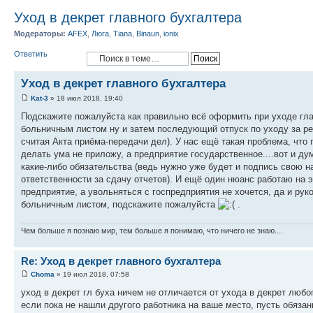
Уход в декрет главного бухгалтера
Модераторы:
AFEX
,
Люга
,
Tiana
,
Binaun
,
ionix
Ответить
Уход в декрет главного бухгалтера
Kat-3
» 18 июл 2018, 19:40
Подскажите пожалуйста как правильно всё оформить при уходе гла
больничным листом ну и затем последующий отпуск по уходу за реб
считая Акта приёма-передачи дел). У нас ещё такая проблема, что г
делать ума не приложу, а предприятие государственное....вот и ду
какие-либо обязательства (ведь нужно уже будет и подпись свою н
ответственности за сдачу отчетов). И ещё один нюанс работаю на 
предприятие, а увольняться с госпредприятия не хочется, да и рук
больничным листом, подскажите пожалуйста
.
Чем больше я познаю мир, тем больше я понимаю, что ничего не знаю....
Re: Уход в декрет главного бухгалтера
Choma
» 19 июл 2018, 07:58
уход в декрет гл буха ничем не отличается от ухода в декрет любо
если пока не нашли другого работника на ваше место, пусть обязан