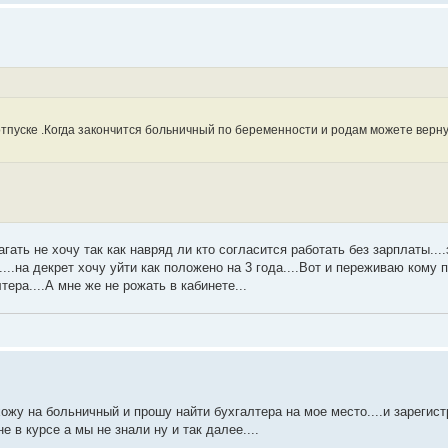
отпуске .Когда закончится больничный по беременности и родам можете верну
гать не хочу так как навряд ли кто согласится работать без зарплаты...
..на декрет хочу уйти как положено на 3 года....Вот и переживаю кому п
ера....А мне же не рожать в кабинете...
хожу на больничный и прошу найти бухгалтера на мое место....и зарегист
е в курсе а мы не знали ну и так далее....