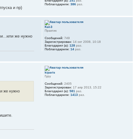
Благодарил (а):
251
раз.
Поблагодарили:
386
раз.
пуска и пр)
Kat-3
Практик
и...или же нужно
Сообщений:
749
Зарегистрирован:
14 окт 2008, 10:18
Благодарил (а):
128
раз.
Поблагодарили:
14
раз.
kiparis
Гуру
Сообщений:
2405
Зарегистрирован:
17 апр 2013, 15:22
ли же нужно
Благодарил (а):
581
раз.
Поблагодарили:
1413
раз.
пишите.