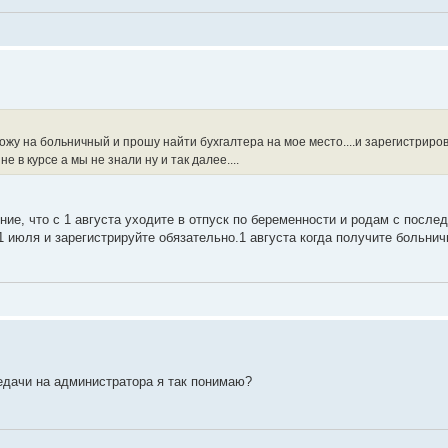
хожу на больничный и прошу найти бухгалтера на мое место....и зарегистриров
е в курсе а мы не знали ну и так далее....
ние, что с 1 августа уходите в отпуск по беременности и родам с посл
31 июля и зарегистрируйте обязательно.1 августа когда получите больни
редачи на администратора я так понимаю?