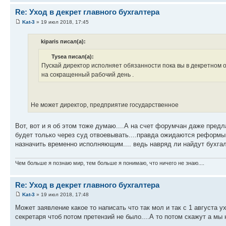
Re: Уход в декрет главного бухгалтера
Kat-3
» 19 июл 2018, 17:45
kiparis писал(а):
Tysea писал(а):
Пускай директор исполняет обязанности пока вы в декретном 
на сокращенный рабочий день .
Не может директор, предприятие государственное
Вот, вот и я об этом тоже думаю....А на счет форумчан даже предла
будет только через суд отвоевывать....правда ожидаются реформы..
назначить временно исполняющим.... ведь навряд ли найдут бухгалт
Чем больше я познаю мир, тем больше я понимаю, что ничего не знаю....
Re: Уход в декрет главного бухгалтера
Kat-3
» 19 июл 2018, 17:48
Может заявление какое то написать что так мол и так с 1 августа у
секретаря чтоб потом претензий не было....А то потом скажут а мы н