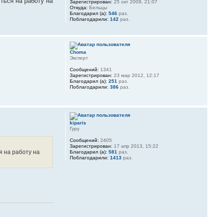
ться на работу на
Зарегистрирован:
25 окт 2009, 21:07
Откуда:
Бельцы
Благодарил (а):
546
раз.
Поблагодарили:
142
раз.
Choma
Эксперт
Сообщений:
1341
Зарегистрирован:
23 мар 2012, 12:17
Благодарил (а):
251
раз.
Поблагодарили:
386
раз.
kiparis
Гуру
Сообщений:
2405
Зарегистрирован:
17 апр 2013, 15:22
я на работу на
Благодарил (а):
581
раз.
Поблагодарили:
1413
раз.