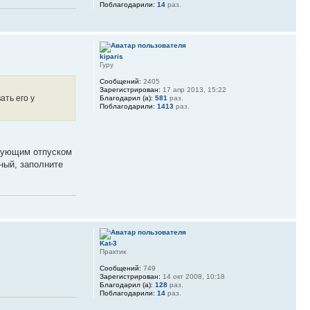
Поблагодарили:
14
раз.
kiparis
Гуру
Сообщений:
2405
Зарегистрирован:
17 апр 2013, 15:22
ать его у
Благодарил (а):
581
раз.
Поблагодарили:
1413
раз.
едующим отпуском
чный, заполните
Kat-3
Практик
Сообщений:
749
Зарегистрирован:
14 окт 2008, 10:18
Благодарил (а):
128
раз.
Поблагодарили:
14
раз.