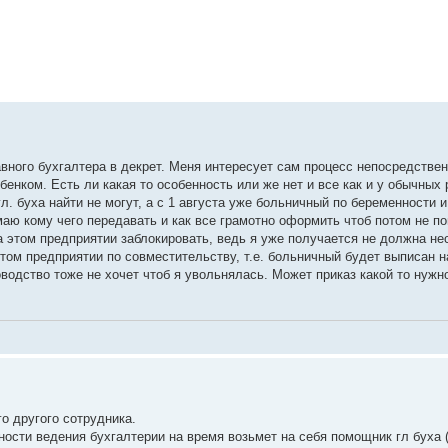
вного бухгалтера в декрет. Меня интересует сам процесс непосредстве
енком. Есть ли какая то особенность или же нет и все как и у обычных 
л. буха найти не могут, а с 1 августа уже больничный по беременности 
маю кому чего передавать и как все грамотно оформить чтоб потом не п
а этом предприятии заблокировать, ведь я уже получается не должна не
этом предприятии по совместительству, т.е. больничный будет выписан н
оводство тоже не хочет чтоб я увольнялась. Может приказ какой то нужн
го другого сотрудника.
ности ведения бухгалтерии на время возьмет на себя помощник гл буха 