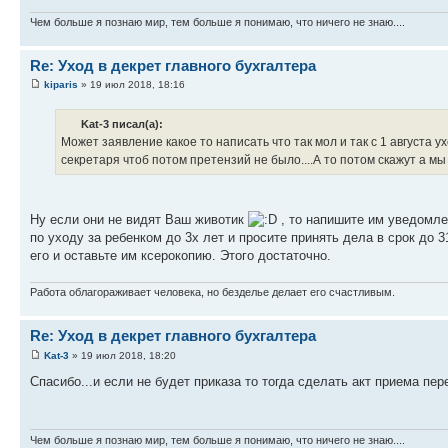
Чем больше я познаю мир, тем больше я понимаю, что ничего не знаю....
Re: Уход в декрет главного бухгалтера
kiparis
» 19 июл 2018, 18:16
Kat-3 писал(а):
Может заявление какое то написать что так мол и так с 1 августа у
секретаря чтоб потом претензий не было....А то потом скажут а мы н
Ну если они не видят Ваш животик
, то напишите им уведомле
по уходу за ребенком до 3х лет и просите принять дела в срок до 
его и оставьте им ксерокопию. Этого достаточно.
Работа облагораживает человека, но безделье делает его счастливым.
Re: Уход в декрет главного бухгалтера
Kat-3
» 19 июл 2018, 18:20
Спасибо...и если не будет приказа то тогда сделать акт приема пе
Чем больше я познаю мир, тем больше я понимаю, что ничего не знаю....