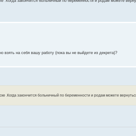
ке .Когда закончится больничный по беременности и родам можете верну
о взять на себя вашу работу (пока вы не выйдете из декрета)?
ске .Когда закончится больничный по беременности и родам можете вернутьс