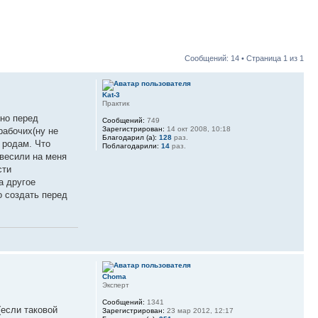
Сообщений: 14 • Страница
1
из
1
Kat-3
Практик
нно перед
Сообщений:
749
Зарегистрирован:
14 окт 2008, 10:18
рабочих(ну не
Благодарил (а):
128
раз.
и родам. Что
Поблагодарили:
14
раз.
овесили на меня
сти
а другое
о создать перед
Choma
Эксперт
Сообщений:
1341
(если таковой
Зарегистрирован:
23 мар 2012, 12:17