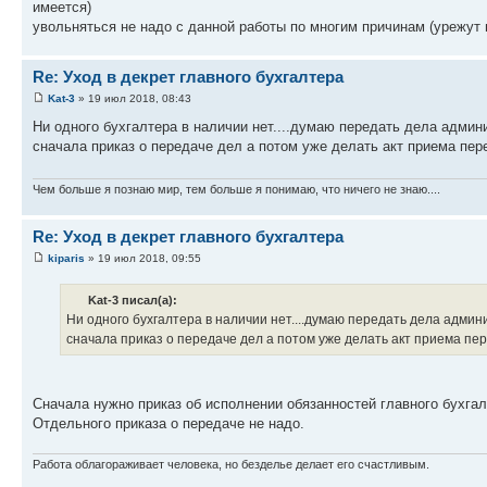
имеется)
увольняться не надо с данной работы по многим причинам (урежут п
Re: Уход в декрет главного бухгалтера
Kat-3
» 19 июл 2018, 08:43
Ни одного бухгалтера в наличии нет....думаю передать дела админи
сначала приказ о передаче дел а потом уже делать акт приема пер
Чем больше я познаю мир, тем больше я понимаю, что ничего не знаю....
Re: Уход в декрет главного бухгалтера
kiparis
» 19 июл 2018, 09:55
Kat-3 писал(а):
Ни одного бухгалтера в наличии нет....думаю передать дела админи
сначала приказ о передаче дел а потом уже делать акт приема пе
Сначала нужно приказ об исполнении обязанностей главного бухгал
Отдельного приказа о передаче не надо.
Работа облагораживает человека, но безделье делает его счастливым.