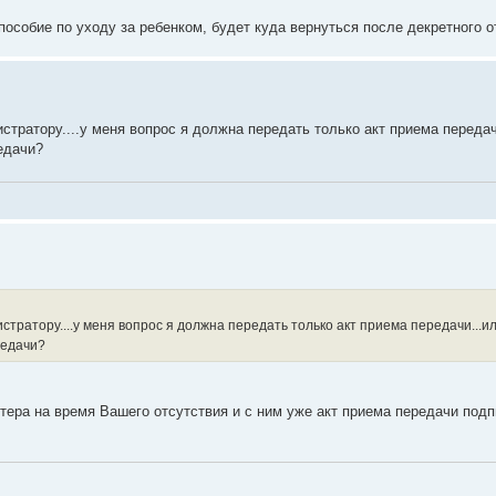
особие по уходу за ребенком, будет куда вернуться после декретного от
стратору....у меня вопрос я должна передать только акт приема передач
едачи?
стратору....у меня вопрос я должна передать только акт приема передачи...и
редачи?
тера на время Вашего отсутствия и с ним уже акт приема передачи под