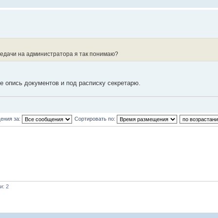
ередачи на администратора я так понимаю?
те опись документов и под расписку секретарю.
ения за:
Сортировать по:
и: 2