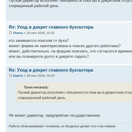
Пускай директор исполняет обязанности пока вы в декретном отпус
сокращенный рабочий день .
Re: Уход в декрет главного бухгалтера
Choma
» 19 июл 2018, 10:22
кто занимается поиском гл буха?
может фирма не заинтересована в поиске другого работника?
может, действительно, на форуме поискать, кто согласится временн
или вы планируете долго в декрете сидеть?
Re: Уход в декрет главного бухгалтера
kiparis
» 19 июл 2018, 10:23
Tysea писал(а):
Пускай директор исполняет обязанности пока вы в декретном отпу
сокращенный рабочий день .
Не может директор, предприятие государственное
Работа облагораживает человека, но безделье делает его счастливым.