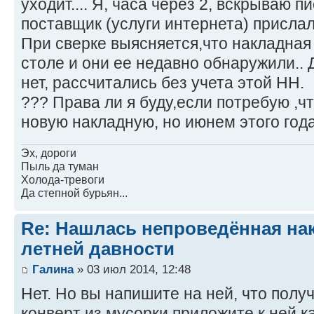
уходит.... Я, часа через 2, вскрываю п
поставщик (услуги интернета) присла
При сверке выясняется,что накладная 
столе и они ее недавно обнаружили.. 
нет, рассчитались без учета этой НН.
??? Права ли я буду,если потребую ,ч
новую накладную, но июнем этого год
Эх, дороги
Пыль да туман
Холода-тревоги
Да степной бурьян...
Re: Нашлась непроведённая нак
летней давности
Галина
» 03 июл 2014, 12:48
Нет. Но вы напишите на ней, что полу
конверт из мусорки приложите к ней к