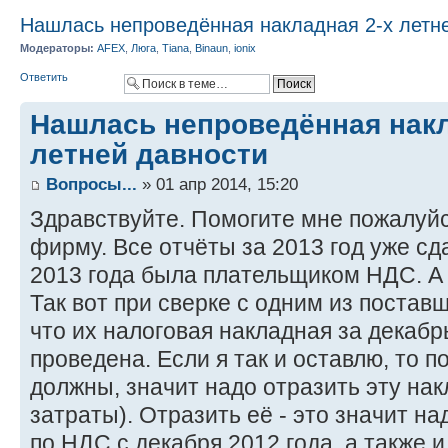
Нашлась непроведённая накладная 2-х летн
Модераторы:
AFEX
,
Люга
,
Tiana
,
Binaun
,
ionix
Ответить
Нашлась непроведённая накл
летней давности
Вопросы...
» 01 апр 2014, 15:20
Здравствуйте. Помогите мне пожалуйс
фирму. Все отчёты за 2013 год уже с
2013 года была плательщиком НДС. А 
Так вот при сверке с одним из поставщ
что их налоговая накладная за декабрь
проведена. Если я так и оставлю, то п
должны, значит надо отразить эту нак
затраты). Отразить её - это значит н
по НДС с декабря 2012 года, а также и