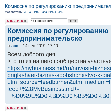
Комиссия по регулированию предпринимател
Модераторы:
AFEX
,
Люга
,
Tiana
,
Binaun
,
ionix
Ответить
Комиссия по регулированию
предпринимательско
acc
» 14 сен 2019, 17:10
Всем доброго дня
Кто то из нашего сообщества участвуе
https://mybusiness.md/ru/novosti-biznesa
priglashaet-biznes-soobshchestvo-k-dia
utm_source=feedburner&utm_medium=
feed+%28MyBusiness.md+-
+%D0%9E%D0%BD%D0%BB%D0%B0
Ответить