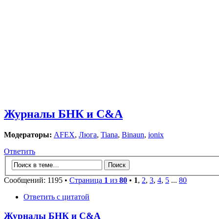
Журналы БНК и C&A
Модераторы:
AFEX
,
Люга
,
Tiana
,
Binaun
,
ionix
Ответить
Сообщений: 1195 •
Страница
1
из
80
•
1
,
2
,
3
,
4
,
5
...
80
Ответить с цитатой
Журналы БНК и C&A