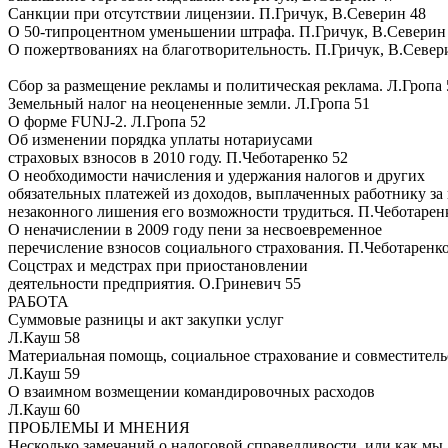
Санкции при отсутствии лицензии. П.Гричук, В.Северин 48
О 50-типроцентном уменьшении штрафа. П.Гричук, В.Северин
О пожертвованиях на благотворительность. П.Гричук, В.Север
Сбор за размещение рекламы и политическая реклама. Л.Гропа 
Земельный налог на неоцененные земли. Л.Гропа 51
О форме FUNJ-2. Л.Гропа 52
Об изменении порядка уплаты нотариусами
страховых взносов в 2010 году. П.Чеботаренко 52
О необходимости начисления и удержания налогов и других
обязательных платежей из доходов, выплаченных работнику за
незаконного лишения его возможности трудиться. П.Чеботарен
О неначислении в 2009 году пени за несвоевременное
перечисление взносов социального страхования. П.Чеботаренко
Соцстрах и медстрах при приостановлении
деятельности предприятия. О.Гриневич 55
РАБОТА
Суммовые разницы и акт закупки услуг
Л.Кауш 58
Материальная помощь, социальное страхование и совместитель
Л.Кауш 59
О взаимном возмещении командировочных расходов
Л.Кауш 60
ПРОБЛЕМЫ И МНЕНИЯ
Несколько замечаний о налоговой справедливости, или как мы