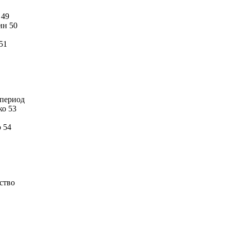
 49
ин 50
51
 период
ко 53
 54
ство