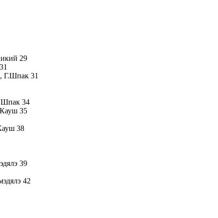
Ликий 29
31
, Г.Шпак 31
Г.Шпак 34
.Кауш 35
Кауш 38
эдялэ 39
мэдялэ 42