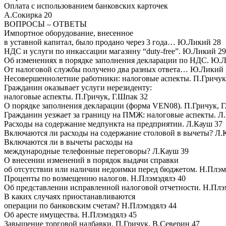
Оплата с использованием банковских карточек
А.Сокирка 20
ВОПРОСЫ – ОТВЕТЫ
Импортное оборудование, внесенное
в уставной капитал, было продано через 3 года… Ю.Ликий 28
НДС и услуги по инкассации магазину “duty-free”. Ю.Ликий 29
Об изменениях в порядке заполнения декларации по НДС. Ю.
От налоговой службы получено два разных ответа… Ю.Ликий 
Несовершеннолетние работники: налоговые аспекты. П.Гричук
Гражданин оказывает услуги нерезиденту:
налоговые аспекты. П.Гричук, Г.Шпак 32
О порядке заполнения декларации (форма VEN08). П.Гричук, 
Гражданин уезжает за границу на ПМЖ: налоговые аспекты. Л
Расходы на содержание медпункта на предприятии. Л.Кауш 37
Включаются ли расходы на содержание столовой в вычеты? Л.
Включаются ли в вычеты расходы на
международные телефонные переговоры? Л.Кауш 39
О внесении изменений в порядок выдачи справки
об отсутствии или наличии недоимки перед бюджетом. Н.Плэм
Проценты по возмещению налогов. Н.Плэмэдялэ 40
Об представлении исправленной налоговой отчетности. Н.Плэ
В каких случаях приостанавливаются
операции по банковским счетам? Н.Плэмэдялэ 44
Об аресте имущества. Н.Плэмэдялэ 45
Завышение торговой надбавки. П.Гричук, В.Северин 47