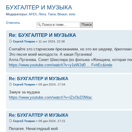
БУХГАЛТЕР И МУЗЫКА
Модераторы:
AFEX
,
Люга
,
Tiana
,
Binaun
,
ionix
Ответить
Re: БУХГАЛТЕР И МУЗЫКА
Сергей Темрин
» 11 окт 2024, 22:38
Считайте это старческим брюзжанием, но это же шедевр, бриллиан
Это песня моей молодости. А какая Пугачева!
Алла Пугачева. Сонет Шекспира (из фильма «Женщина, которая по
https://www.youtube.com/watch?v=y1eWJd0 ... FvhEc&inde
Re: БУХГАЛТЕР И МУЗЫКА
Сергей Темрин
» 09 дек 2024, 17:04
Замуж за мудака
https://www.youtube.com/watch?v=lZsl3sD3Wac
Re: БУХГАЛТЕР И МУЗЫКА
Сергей Темрин
» 09 дек 2024, 17:21
Пелагея. Ненаглядный мой