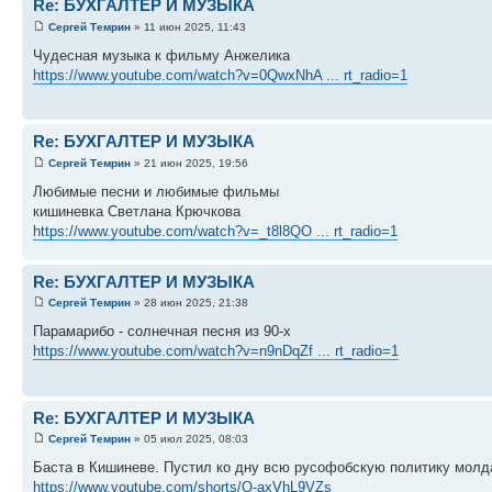
Re: БУХГАЛТЕР И МУЗЫКА
Сергей Темрин
» 11 июн 2025, 11:43
Чудесная музыка к фильму Анжелика
https://www.youtube.com/watch?v=0QwxNhA ... rt_radio=1
Re: БУХГАЛТЕР И МУЗЫКА
Сергей Темрин
» 21 июн 2025, 19:56
Любимые песни и любимые фильмы
кишиневка Светлана Крючкова
https://www.youtube.com/watch?v=_t8l8QO ... rt_radio=1
Re: БУХГАЛТЕР И МУЗЫКА
Сергей Темрин
» 28 июн 2025, 21:38
Парамарибо - солнечная песня из 90-х
https://www.youtube.com/watch?v=n9nDqZf ... rt_radio=1
Re: БУХГАЛТЕР И МУЗЫКА
Сергей Темрин
» 05 июл 2025, 08:03
Баста в Кишиневе. Пустил ко дну всю русофобскую политику молд
https://www.youtube.com/shorts/Q-axVhL9VZs