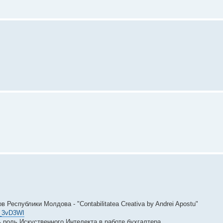
Республики Молдова - "Contabilitatea Creativa by Andrei Apostu"
n_3vD3WI
ь роль Искуственного Интелекта в работе бухгалтера.