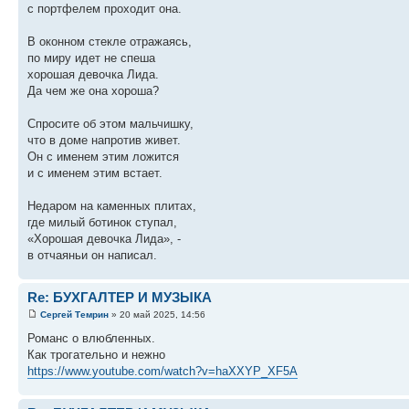
с портфелем проходит она.
В оконном стекле отражаясь,
по миру идет не спеша
хорошая девочка Лида.
Да чем же она хороша?
Спросите об этом мальчишку,
что в доме напротив живет.
Он с именем этим ложится
и с именем этим встает.
Недаром на каменных плитах,
где милый ботинок ступал,
«Хорошая девочка Лида», -
в отчаяньи он написал.
Re: БУХГАЛТЕР И МУЗЫКА
Сергей Темрин
» 20 май 2025, 14:56
Романс о влюбленных.
Как трогательно и нежно
https://www.youtube.com/watch?v=haXXYP_XF5A