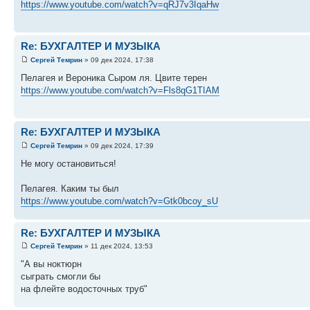
https://www.youtube.com/watch?v=qRJ7v3IqaHw
Re: БУХГАЛТЕР И МУЗЫКА
Сергей Темрин
» 09 дек 2024, 17:38
Пелагея и Вероника Сыром ля. Цвите терен
https://www.youtube.com/watch?v=Fls8qG1TIAM
Re: БУХГАЛТЕР И МУЗЫКА
Сергей Темрин
» 09 дек 2024, 17:39
Не могу остановиться!
Пелагея. Каким ты был
https://www.youtube.com/watch?v=Gtk0bcoy_sU
Re: БУХГАЛТЕР И МУЗЫКА
Сергей Темрин
» 11 дек 2024, 13:53
"А вы ноктюрн
сыграть смогли бы
на флейте водосточных труб"