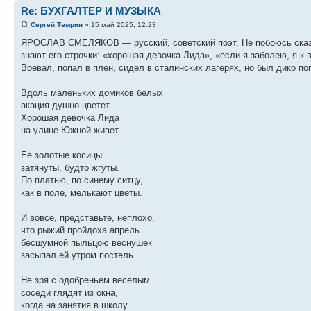
Re: БУХГАЛТЕР И МУЗЫКА
Сергей Темрин
» 15 май 2025, 12:23
ЯРОСЛАВ СМЕЛЯКОВ — русский, советский поэт. Не побоюсь сказать
знают его строчки: «хорошая девочка Лида», «если я заболею, я к в
Воевал, попал в плен, сидел в сталинских лагерях, но был дико по
Вдоль маленьких домиков белых
акация душно цветет.
Хорошая девочка Лида
на улице Южной живет.
Ее золотые косицы
затянуты, будто жгуты.
По платью, по синему ситцу,
как в поле, мелькают цветы.
И вовсе, представьте, неплохо,
что рыжий пройдоха апрель
бесшумной пыльцою веснушек
засыпал ей утром постель.
Не зря с одобреньем веселым
соседи глядят из окна,
когда на занятия в школу