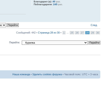
Благодарил (а):
40
раз.
Поблагодарили:
245
раз.
След.
Сообщений: 442 •
Страница
28
из
30
•
...
1
25
26
27
28
29
30
Перейти:
Наша команда
•
Удалить cookies форума
• Часовой пояс: UTC + 3 часа