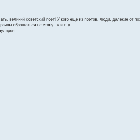
, великий советский поэт! У кого еще из поэтов, люди, далекие от по
рачам обращаться не стану...» и т. д.
пулярен.