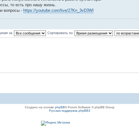
ессы, то есть про нашу жизнь.
ши вопросы -
https://youtube.com/live/27Kn_3vD3WI
ения за:
Сортировать по:
Создано на основе
phpBB
® Forum Software © phpBB Group
Русская поддержка phpBB3