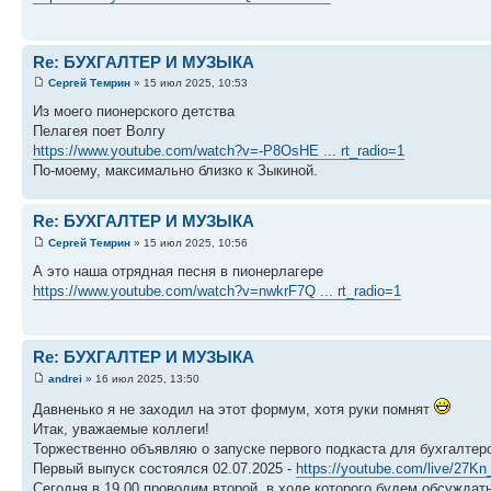
Re: БУХГАЛТЕР И МУЗЫКА
Сергей Темрин
» 15 июл 2025, 10:53
Из моего пионерского детства
Пелагея поет Волгу
https://www.youtube.com/watch?v=-P8OsHE ... rt_radio=1
По-моему, максимально близко к Зыкиной.
Re: БУХГАЛТЕР И МУЗЫКА
Сергей Темрин
» 15 июл 2025, 10:56
А это наша отрядная песня в пионерлагере
https://www.youtube.com/watch?v=nwkrF7Q ... rt_radio=1
Re: БУХГАЛТЕР И МУЗЫКА
andrei
» 16 июл 2025, 13:50
Давненько я не заходил на этот формум, хотя руки помнят
Итак, уважаемые коллеги!
Торжественно объявляю о запуске первого подкаста для бухгалтеров 
Первый выпуск состоялся 02.07.2025 -
https://youtube.com/live/27K
Сегодня в 19.00 проводим второй, в ходе которого будем обсуждат