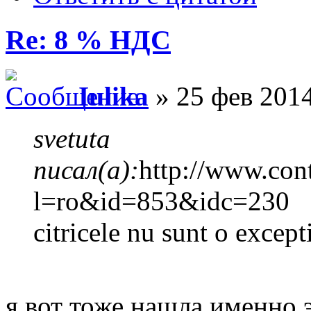
Re: 8 % НДС
Iulika
» 25 фев 2014
svetuta
писал(а):
http://www.con
l=ro&id=853&idc=230
citricele nu sunt o except
я вот тоже нашла именно 