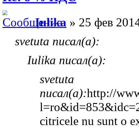
Iulika
» 25 фев 2014
svetuta писал(а):
Iulika писал(а):
svetuta
писал(а):
http://www
l=ro&id=853&idc=
citricele nu sunt o e