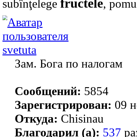
fructele
subînţelege
, pomuş
svetuta
Зам. Бога по налогам
Сообщений:
5854
Зарегистрирован:
09 н
Откуда:
Chisinau
Благодарил (а):
537
ра