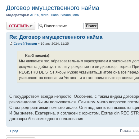
Договор имущественного найма
Модераторы:
AFEX
,
Люга
,
Tiana
,
Binaun
,
ionix
Ответить
Re: Договор имущественного найма
Сергей Темрин
» 19 апр 2024, 11:25
Kat-3 писал(а):
Мы являемся гос. образовательным учреждением и заключаем догов
документа действует то ли учреждение то ли директор....юрист При
REGISTRU DE STST якобы нужно указывать...в итоге она все передел
указывают на основании Устава....и я так понимаю что организация
С государством всегда непросто. Особенно, с таким видом договор
рекомендовал бы им пользоваться. Слишком много вопросов потом
С госпредприятиями немного иначе. Они подчиняются вышестоящим
И Вы знаете, Екатерина, я согласен с юристом, Extras din REGIST
договоры безвозмездного пользования.
Показать с
Пред.