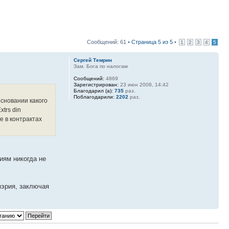
Сообщений: 61 •
Страница
5
из
5
•
1
2
3
4
5
Сергей Темрин
Зам. Бога по налогам
Сообщений:
4869
Зарегистрирован:
23 июн 2008, 14:42
Благодарил (а):
735
раз.
Поблагодарили:
2202
раз.
сновании какого
trs din
е в контрактах
иям никогда не
мэрия, заключая