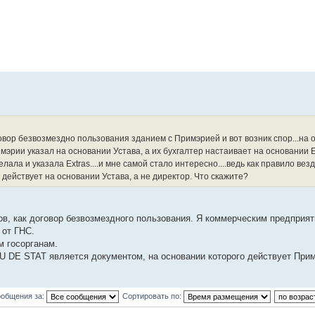
ор безвозмездно пользования зданием с Примэрией и вот возник спор...на о
мэрии указал на основании Устава, а их бухгалтер настаивает на основании Ex
ала и указала Extras....и мне самой стало интересно....ведь как правило везд
 действует на основании Устава, а не директор. Что скажите?
ов, как договор безвозмездного пользования. Я коммерческим предприят
 от ГНС.
 госорганам.
RU DE STAT является документом, на основании которого действует При
ообщения за:
Сортировать по: