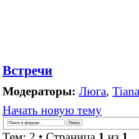
Встречи
Модераторы:
Люга
,
Tian
Начать новую тему
Тем: 2 • Страница
1
из
1