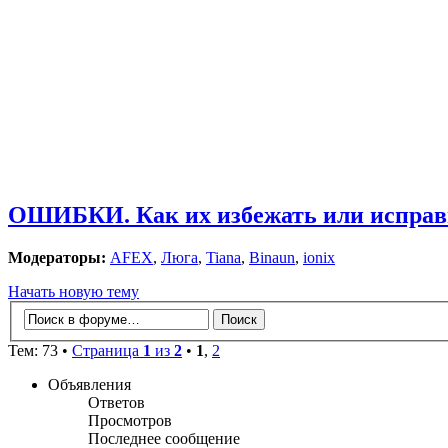
ОШИБКИ. Как их избежать или исправ
Модераторы:
AFEX
,
Люга
,
Tiana
,
Binaun
,
ionix
Начать новую тему
Тем: 73 •
Страница
1
из
2
•
1
,
2
Объявления
Ответов
Просмотров
Последнее сообщение