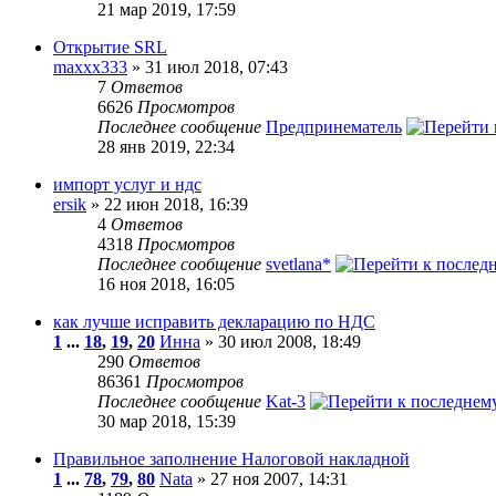
21 мар 2019, 17:59
Открытие SRL
maxxx333
» 31 июл 2018, 07:43
7
Ответов
6626
Просмотров
Последнее сообщение
Предпринематель
28 янв 2019, 22:34
импорт услуг и ндс
ersik
» 22 июн 2018, 16:39
4
Ответов
4318
Просмотров
Последнее сообщение
svetlana*
16 ноя 2018, 16:05
как лучше исправить декларацию по НДС
1
...
18
,
19
,
20
Инна
» 30 июл 2008, 18:49
290
Ответов
86361
Просмотров
Последнее сообщение
Kat-3
30 мар 2018, 15:39
Правильное заполнение Налоговой накладной
1
...
78
,
79
,
80
Nata
» 27 ноя 2007, 14:31