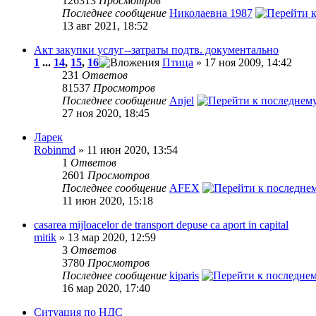
126313
Просмотров
Последнее сообщение
Николаевна 1987
13 авг 2021, 18:52
Акт закупки услуг--затраты подтв. документально
1
...
14
,
15
,
16
Птица
» 17 ноя 2009, 14:42
231
Ответов
81537
Просмотров
Последнее сообщение
Anjel
27 ноя 2020, 18:45
Ларек
Robinmd
» 11 июн 2020, 13:54
1
Ответов
2601
Просмотров
Последнее сообщение
AFEX
11 июн 2020, 15:18
casarea mijloacelor de transport depuse ca aport in capital
mitik
» 13 мар 2020, 12:59
3
Ответов
3780
Просмотров
Последнее сообщение
kiparis
16 мар 2020, 17:40
Ситуация по НДС