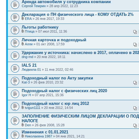
Аренда автомобиля у сотрудника компании
Сергей Темрин
» 28 апр 2022, 11:23
Декларация о ПН физического лица - КОМУ ОТДАТЬ 2%
ERA
» 26 янв 2017, 19:33
Льготы работнику
Птица
» 07 июл 2011, 11:36
Личная карточка и подоходный
Алли
» 01 окт 2008, 17:59
Удержание у источника: начислено в 2017, оплачено в 20
dng-md
» 20 янв 2022, 18:11
IALS 21
Людмила 01
» 11 янв 2022, 02:46
Подоходный налог по Акту закупки
Kat-3
» 26 фев 2010, 23:32
Подоходный налог с физических лиц 2020
Igor H
» 07 апр 2021, 15:36
Подоходный налог с юр лиц 2012
tvigun1111
» 20 янв 2012, 14:54
ЗАПОЛНЕНИЕ ФИЗИЧЕСКИМ ЛИЦОМ ДЕКЛАРАЦИИ О ПО
НАЛОГЕ
Den
» 26 фев 2008, 15:28
Изменения с 01.01.2021
Николаевна 1987
» 04 янв 2021, 14:21