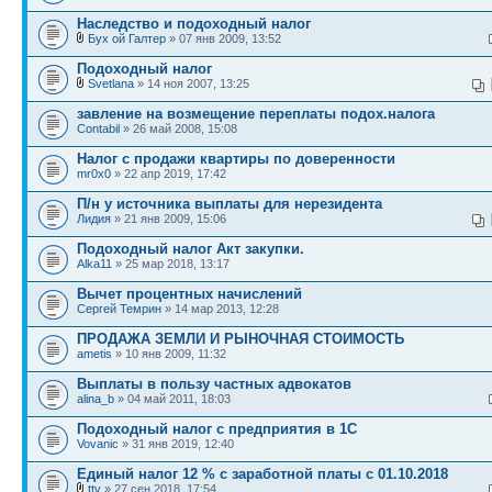
Наследство и подоходный налог
Бух ой Галтер
» 07 янв 2009, 13:52
Подоходный налог
Svetlana
» 14 ноя 2007, 13:25
завление на возмещение переплаты подох.налога
Contabil
» 26 май 2008, 15:08
Налог с продажи квартиры по доверенности
mr0x0
» 22 апр 2019, 17:42
П/н у источника выплаты для нерезидента
Лидия
» 21 янв 2009, 15:06
Подоходный налог Акт закупки.
Alka11
» 25 мар 2018, 13:17
Вычет процентных начислений
Сергей Темрин
» 14 мар 2013, 12:28
ПРОДАЖА ЗЕМЛИ И РЫНОЧНАЯ СТОИМОСТЬ
ametis
» 10 янв 2009, 11:32
Выплаты в пользу частных адвокатов
alina_b
» 04 май 2011, 18:03
Подоходный налог с предприятия в 1С
Vovanic
» 31 янв 2019, 12:40
Единый налог 12 % с заработной платы с 01.10.2018
ttv
» 27 сен 2018, 17:54