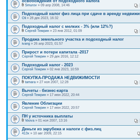
освобождения от подоходного налога
Smurov
» 09 апр 2008, 14:46
Подоходный налог физ лица при сдаче в аренду недвиж
Oli
» 28 дек 2023, 16:32
Подоходный налог с мелких - 3% (или 12%?)
Сергей Темрин
» 23 янв 2012, 01:09
Продажа земельного участка и подоходный налог
ivang
» 26 апр 2023, 01:57
Прирост и потери капитала -2017
Сергей Темрин
» 29 дек 2016, 12:12
Подоходный налог - 2023
Сергей Темрин
» 02 янв 2023, 10:59
ПОКУПКА-ПРОДАЖА НЕДВИЖИМОСТИ
tamara
» 27 ноя 2007, 12:28
Вычеты - бизнес-карта
Сергей Темрин
» 17 июн 2022, 20:44
Явление Облигации
Сергей Темрин
» 17 июн 2022, 20:57
ПН у источника выплаты
Voova
» 01 ноя 2007, 13:16
Деньги из зарубежа и налоги с физ.лиц
413x
» 10 авг 2009, 22:15