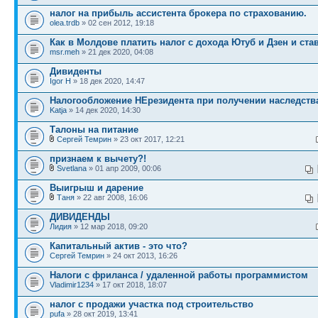
налог на прибыль ассистента брокера по страхованию.
olea.trdb
» 02 сен 2012, 19:18
Как в Молдове платить налог с дохода Ютуб и Дзен и ста
msr.meh
» 21 дек 2020, 04:08
Дивиденты
Igor H
» 18 дек 2020, 14:47
Налогообложение НЕрезидента при получении наследств
Katja
» 14 дек 2020, 14:30
Талоны на питание
Сергей Темрин
» 23 окт 2017, 12:21
признаем к вычету?!
Svetlana
» 01 апр 2009, 00:06
Выигрыш и дарение
Таня
» 22 авг 2008, 16:06
ДИВИДЕНДЫ
Лидия
» 12 мар 2018, 09:20
Капитальный актив - это что?
Сергей Темрин
» 24 окт 2013, 16:26
Налоги с фриланса / удаленной работы программистом
Vladimir1234
» 17 окт 2018, 18:07
налог с продажи участка под строительство
pufa
» 28 окт 2019, 13:41